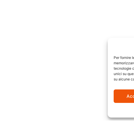
Per fornire 
memorizzare 
tecnologie c
unici su que
su alcune ca
Ac